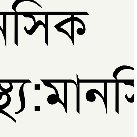
নসিক
াস্থ‌্য:ম