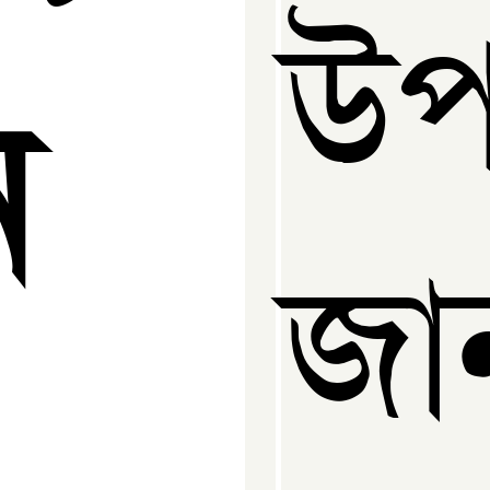
উ
ে
জ