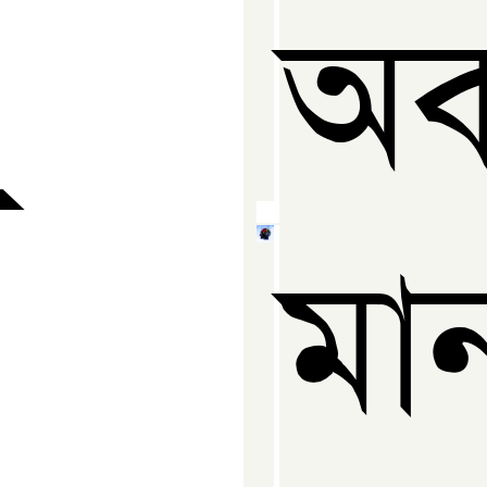
অব
র
ম