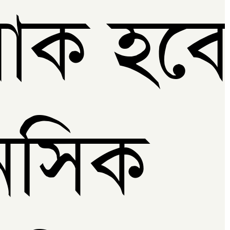
াক হব
ানসিক