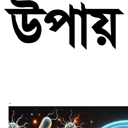
উপায়
.