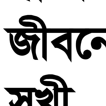
জীবন
সুখী