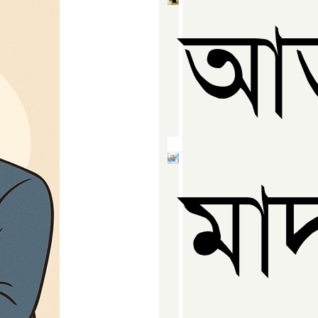
আত্
মা