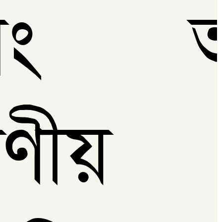
বং আ
ণীয়