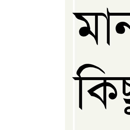
মা
কিছ