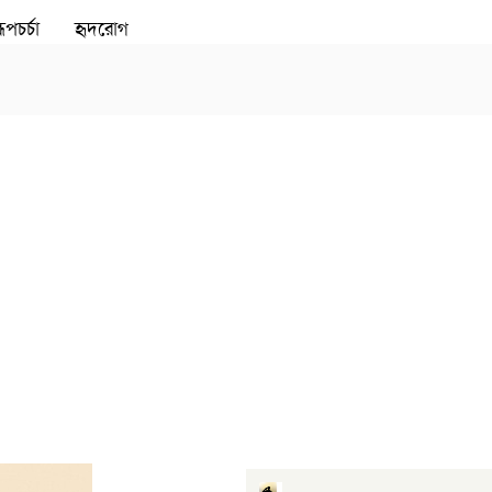
ূপচর্চা
হৃদরোগ