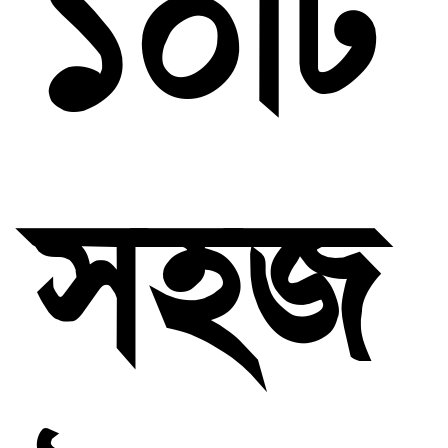
১০টি
সহজ