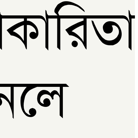
পকারি
ানলে