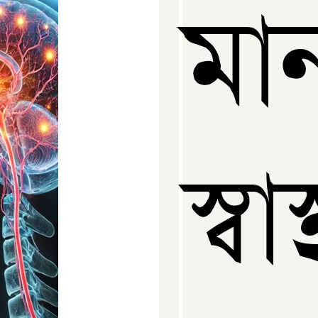
মা
স্ব