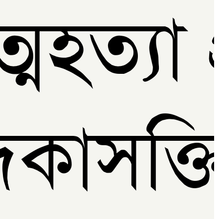
মহত‌্যা প
দকাসক্