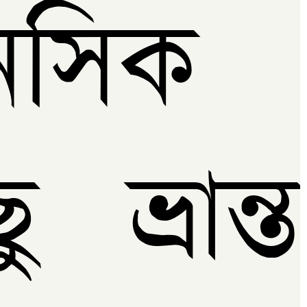
নসিক স
ু ভ্রান