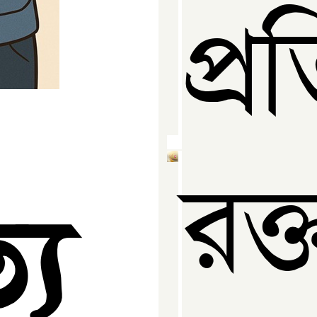
প্র
রক
্য