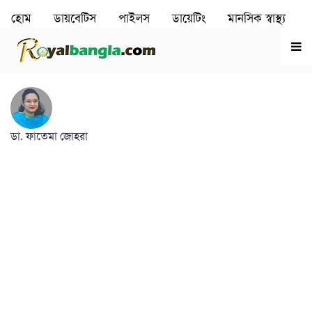
হোম
ডায়বেটিস
পাইলস
ডায়েটিং
মানসিক স্বাস্থ‌্য
রূপচর্চা
হৃদরোগ
ডা. ফাতেমা জোহরা