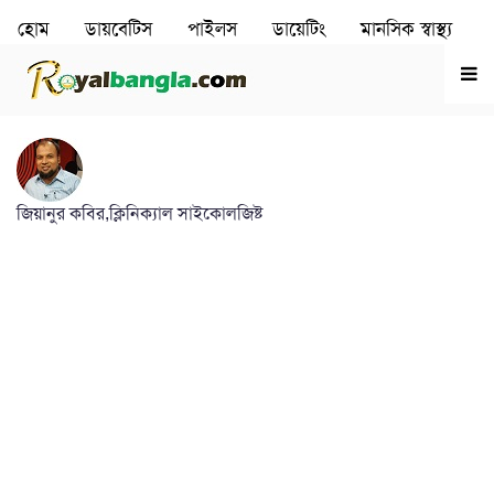
হোম
ডায়বেটিস
পাইলস
ডায়েটিং
মানসিক স্বাস্থ‌্য
রূপচর্চা
হৃদরোগ
জিয়ানুর কবির,ক্লিনিক্যাল সাইকোলজিষ্ট