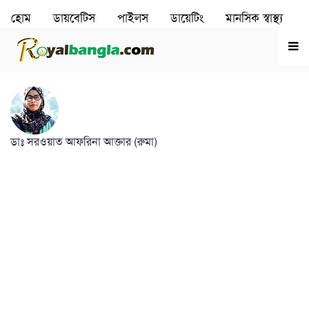
হোম
ডায়বেটিস
পাইলস
ডায়েটিং
মানসিক স্বাস্থ‌্য
রূপচর্চা
হৃদরোগ
ডাঃ সরওয়াত আফরিনা আক্তার (রুমা)