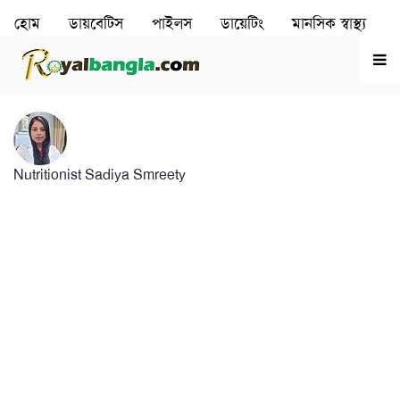
হোম
ডায়বেটিস
পাইলস
ডায়েটিং
মানসিক স্বাস্থ‌্য
রূপচর্চা
হৃদরোগ
Nutritionist Sadiya Smreety