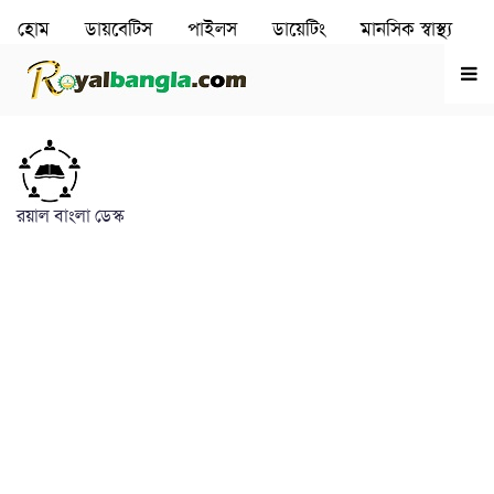
হোম
ডায়বেটিস
পাইলস
ডায়েটিং
মানসিক স্বাস্থ‌্য
রূপচর্চা
হৃদরোগ
রয়াল বাংলা ডেস্ক