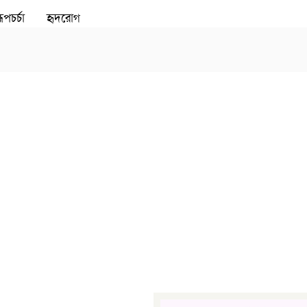
ূপচর্চা
হৃদরোগ