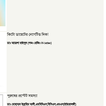
কিটো ডায়েটের নেগেটিভ দিক!
ডাঃ আয়েশা রাইসুল (গভঃ রেজিঃ H-১৫৯৮)
পুরুষের প্রস্টেট সমস্যা
ডাঃ মোহাম্মদ ইব্রাহিম আলী,এমবিবিএস,বিসিএস,এমএস(ইউরোলজী)