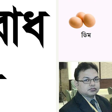
রোধ
া