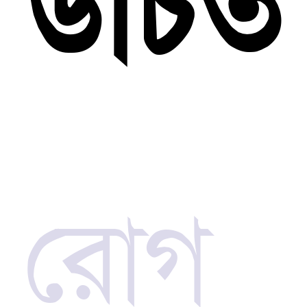
উচিত
রোগ