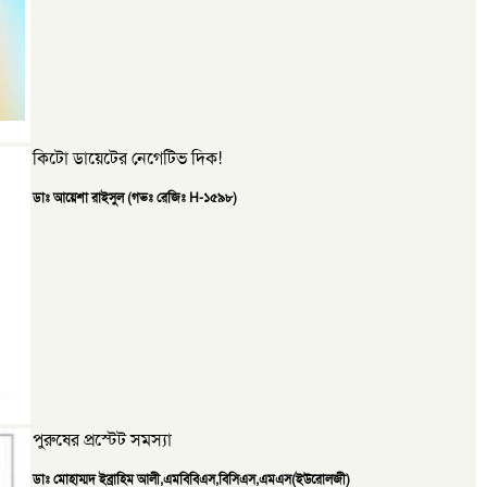
কিটো ডায়েটের নেগেটিভ দিক!
ডাঃ আয়েশা রাইসুল (গভঃ রেজিঃ H-১৫৯৮)
পুরুষের প্রস্টেট সমস্যা
ডাঃ মোহাম্মদ ইব্রাহিম আলী,এমবিবিএস,বিসিএস,এমএস(ইউরোলজী)