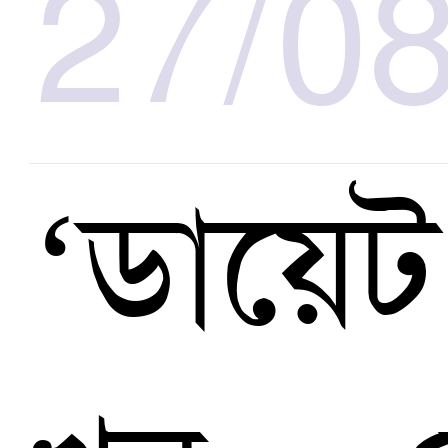
27/0
‘ডায়েট