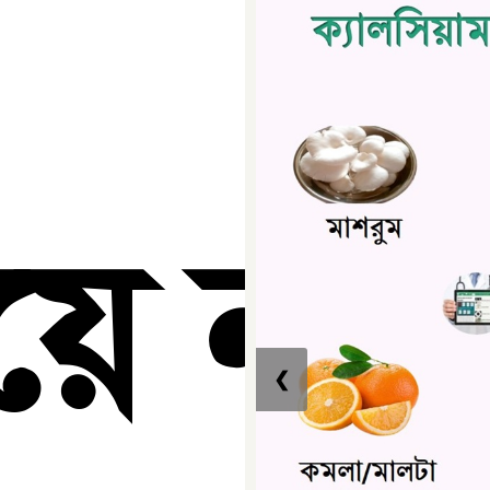
য়ে নয়,
❮