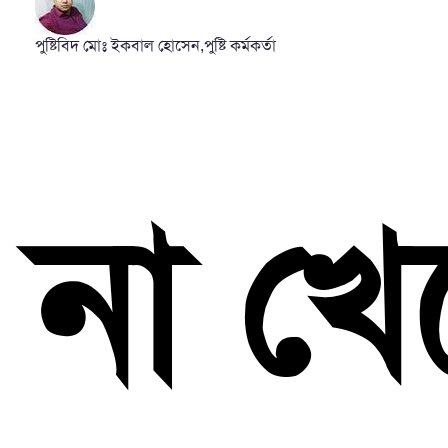
পুষ্টিবিদ মোঃ ইকবাল হোসেন,পুষ্টি কর্মকর্তা
না খে