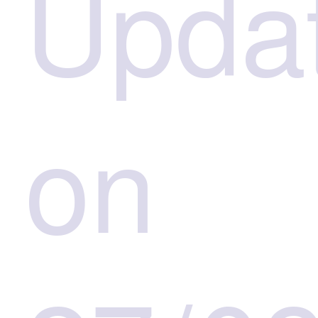
Upda
on