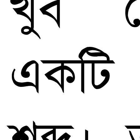
খুব ছো
একটি
শব্দ। 