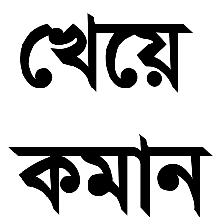
খেয়
কমান