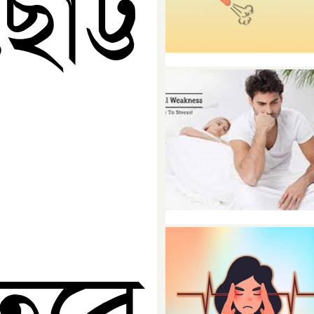
ট্ট
তবে