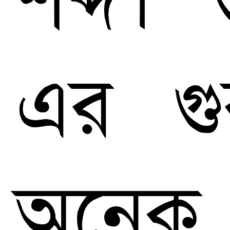
এর গুর
অনেক