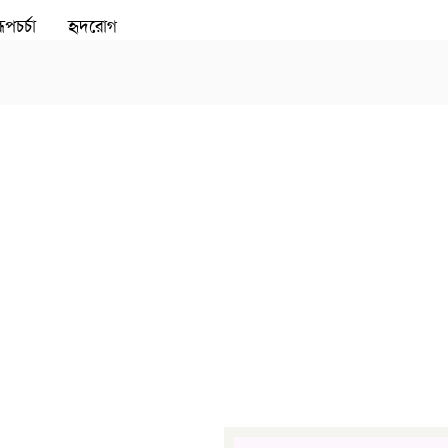
ূপচর্চা
হৃদরোগ