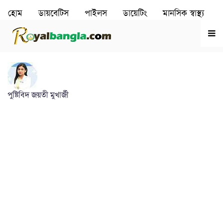
হোম
ডায়বেটিস
পাইলস
ডায়েটিং
মানসিক স্বাস্থ‌্য
রূপচর্চা
হৃদরোগ
পুষ্টিবিদ জয়তী মুখার্জী