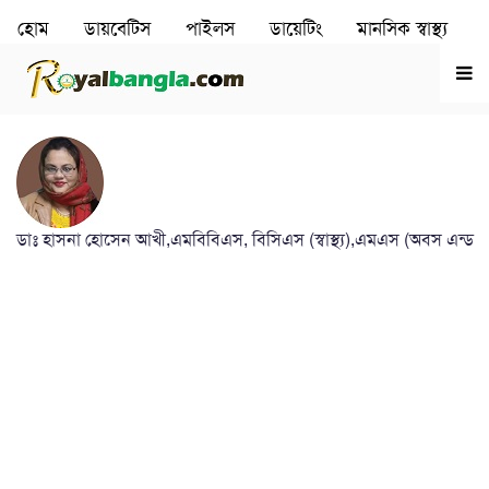
হোম
ডায়বেটিস
পাইলস
ডায়েটিং
মানসিক স্বাস্থ‌্য
রূপচর্চা
হৃদরোগ
ডাঃ হাসনা হোসেন আখী,এমবিবিএস, বিসিএস (স্বাস্থ্য),এমএস (অবস এন্ড গ