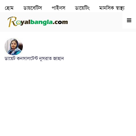
হোম
ডায়বেটিস
পাইলস
ডায়েটিং
মানসিক স্বাস্থ‌্য
রূপচর্চা
হৃদরোগ
ডায়েট কনসালটেন্ট নুসরাত জাহান