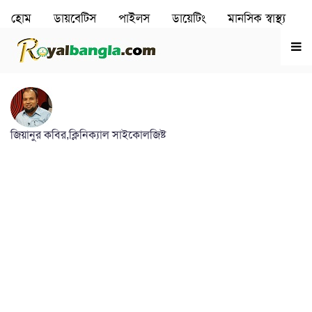
হোম
ডায়বেটিস
পাইলস
ডায়েটিং
মানসিক স্বাস্থ‌্য
রূপচর্চা
হৃদরোগ
জিয়ানুর কবির,ক্লিনিক্যাল সাইকোলজিষ্ট