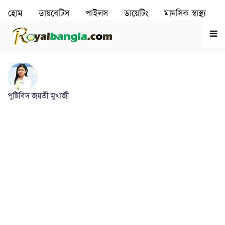
হোম
ডায়বেটিস
পাইলস
ডায়েটিং
মানসিক স্বাস্থ‌্য
রূপচর্চা
হৃদরোগ
পুষ্টিবিদ জয়তী মুখার্জী