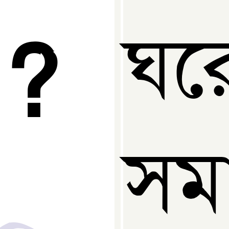
ঘর
 ?
সম