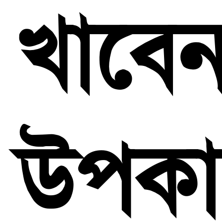
খাবে
উপকা