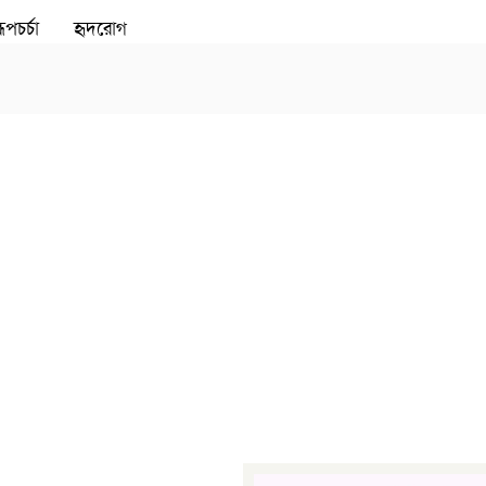
ূপচর্চা
হৃদরোগ