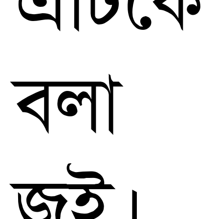
এটিকে
বলা 
জই।