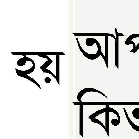
আপ
হয়
কিভ