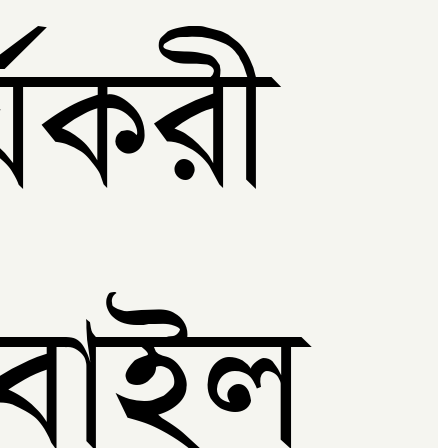
্যকরী
বাইল