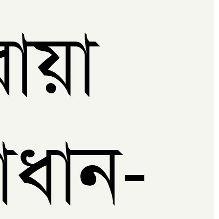
োয়া
াধান-