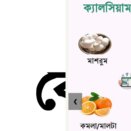
 কেন
❮