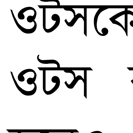
ওটসক
ওটস 