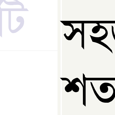
টি
স
শত