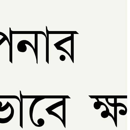
নার
াবে ক্