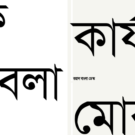
ে
কার
বলা
রয়াল বাংলা ডেস্ক
মো