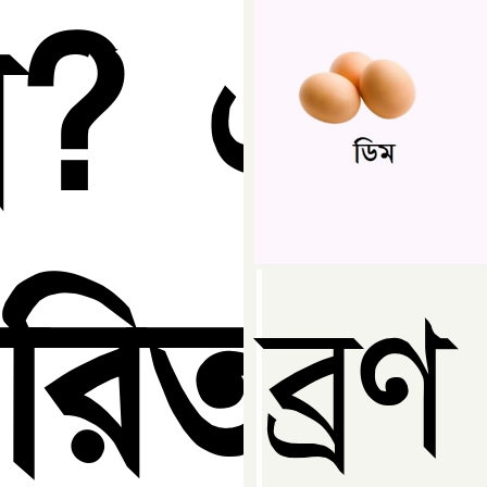
ন? এর
রিতাই
ব্র