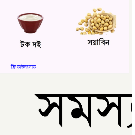
ফ্রি ডাউনলোড
ণ সমস‌্