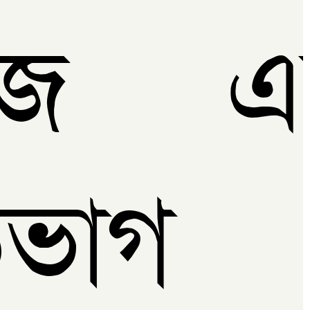
হজ এ
ভাগ