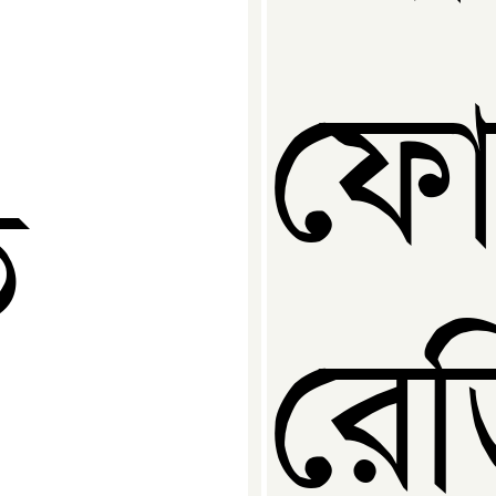
ফো
ে
রে