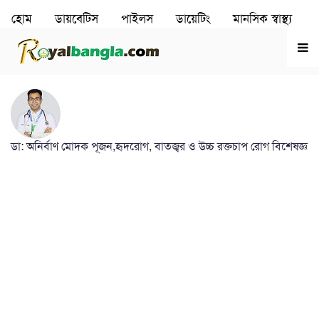
হোম
ডায়বেটিস
পাইলস
ডায়েটিং
মানসিক স্বাস্থ‌্য
রূপচর্চা
হৃদরোগ
ডা: অনির্বাণ মোদক পূজন,হৃদরোগ, বাতজ্বর ও উচ্চ রক্তচাপ রোগ বিশেষজ্ঞ