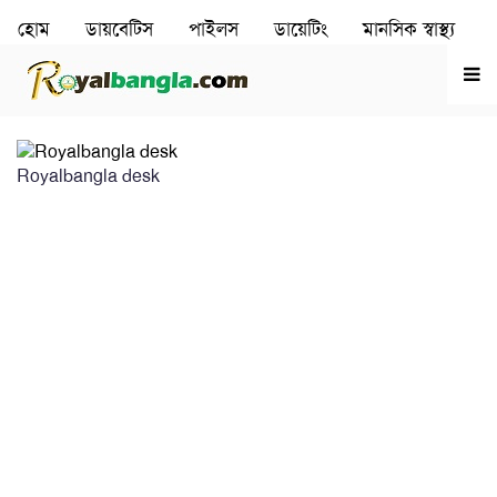
হোম
ডায়বেটিস
পাইলস
ডায়েটিং
মানসিক স্বাস্থ‌্য
রূপচর্চা
হৃদরোগ
Royalbangla desk